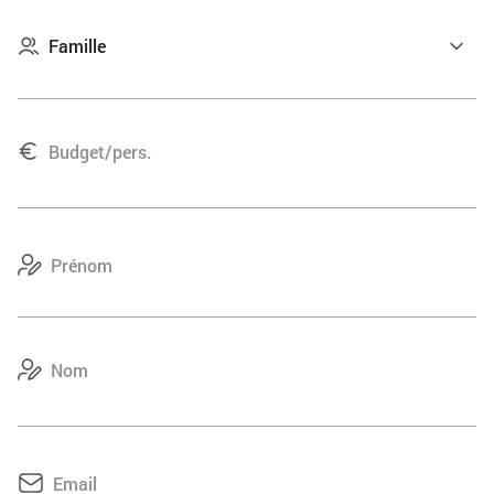
Hébergements de catégorie standard correspondant à des
hôtels 3* (norme locale)
Ou hébergements de catégorie supérieure correspondant
à des hôtels 4*
Jour 9
FÁTIMA > ESTREMOZ > BORBA > VILA
VIÇOSA > ÉVORA
250km
Départ pour la région de l’Alentejo et première halte à
Estremoz. Balade dans la vieille ville aux maisons
blanches, surplombée par un château du XIIIe siècle.
Continuez votre route vers le village de Borba, connu pour
son vin rouge corsé puis prenez le temps de découvrir Vila
Viçosa et son étincelant palais ducal datant du XVIe
siècle qui recèle une importante collection de tapisseries,