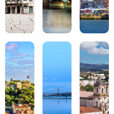
Départ pour la charmante ville d’Aveiro, véritable
labyrinthe de canaux où glissent les proues colorées des
moliceiros
. Embarquez à bord de l’un d’entre eux pour une
balade tout en douceur à la découverte des façades Art
nouveau de la cité. Passage obligé par une pâtisserie
ovos moles
pour déguster des
. Continuez votre retour vers
l’océan jusqu’à Costa Nova, où vous pourrez admirer les
typiques maisons de pêcheurs. Route pour Porto, la
seconde ville du Portugal. Installation et nuit à l’hôtel.
Hébergement
: Choisissez votre hébergement :
Hébergements de catégorie standard correspondant à des
hôtels 3* (norme locale)
Ou hébergements de catégorie supérieure correspondant
à des hôtels 4*
Jour 6