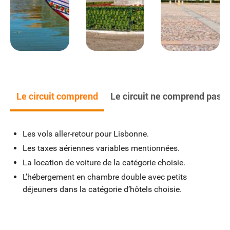
Jour 7
PORTO > GUIMARÃES > BRAGA >
PORTO
140km
Départ pour Guimarães (UNESCO), première capitale du
Portugal. Ne manquez pas de visiter le palais des Ducs au
Le circuit comprend
Le circuit ne comprend pas
style gothique. Poursuivez votre route vers Braga, une des
plus anciennes villes du Portugal, pourvues d’églises, de
beaux jardins et de demeures datant du XVIIIe siècle. À
Les vols aller-retour pour Lisbonne.
voir : le palais dos Biscainhos orné d’azulejos blanc et
Les taxes aériennes variables mentionnées.
bleu. Retour à Porto. Nuit à l’hôtel.
La location de voiture de la catégorie choisie.
Hébergement
L’hébergement en chambre double avec petits
: Choisissez votre hébergement :
déjeuners dans la catégorie d’hôtels choisie.
Hébergements de catégorie standard correspondant à des
hôtels 3* (norme locale)
Ou hébergements de catégorie supérieure correspondant
à des hôtels 4*