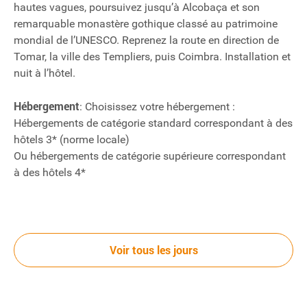
hautes vagues, poursuivez jusqu’à Alcobaça et son
remarquable monastère gothique classé au patrimoine
mondial de l’UNESCO. Reprenez la route en direction de
Tomar, la ville des Templiers, puis Coimbra. Installation et
nuit à l’hôtel.
Hébergement
: Choisissez votre hébergement :
Hébergements de catégorie standard correspondant à des
hôtels 3* (norme locale)
Ou hébergements de catégorie supérieure correspondant
à des hôtels 4*
Jour 4
COIMBRA
Voir tous les jours
Journée consacrée à Coimbra, lieu de naissance des 6
premiers rois du pays et qui est aujourd’hui connue pour