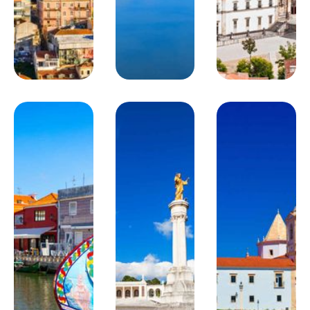
PORTO
Journée de balade et de découverte aux grés des ruelles
de Porto : la gare São Bento avec la salle des pas perdus
ornée d’azulejos, la cathédrale construite aux XIIe et XIIIe
siècles, le quartier de Ribeira qui longe le Douro ou encore
le Palais de la Bourse édifié en 1842 qui renferme une
salle couverte de feuilles d’or… N’hésitez pas à passer de
l’autre côté de la rive du Douro où se trouve Vila Nova de
Gaia et plus de 50 chais produisant du porto. Nuit à
l’hôtel.
Hébergement
: Choisissez votre hébergement :
Hébergements de catégorie standard correspondant à des
hôtels 3* (norme locale)
Ou hébergements de catégorie supérieure correspondant
à des hôtels 4*