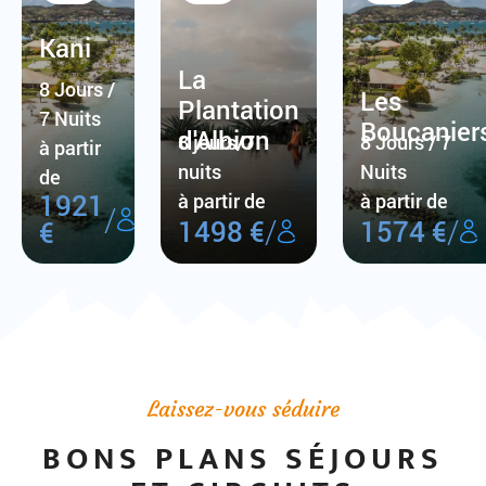
Kani
La
8 Jours /
Les
Plantation
7 Nuits
Boucanier
d'Albion
8 jours/7
8 Jours / 7
à partir
nuits
Nuits
de
1921
à partir de
à partir de
/
/
/
1498 €
1574 €
€
Laissez-vous séduire
BONS PLANS SÉJOURS