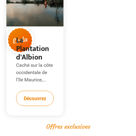
La
Exclu
Plantation
d'Albion
Caché sur la côte
occidentale de
l’île Maurice,
entre criques
sauvages et
Découvrez
végétation
luxuriante, le
Resort Club Med
La Plantation
Offres exclusives
d’Albion cultive