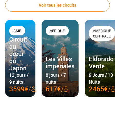
Voir tous les circuits
ASIE
AFRIQUE
AMÉRIQUE
CENTRALE
Circuit
au
cœur
Les Villes
Eldorado
du
impériales
Verde
Japon
12 jours /
8 jours / 7
9 Jours / 10
9 nuits
nuits
Nuits
/
/
/
3599€
617€
2465€