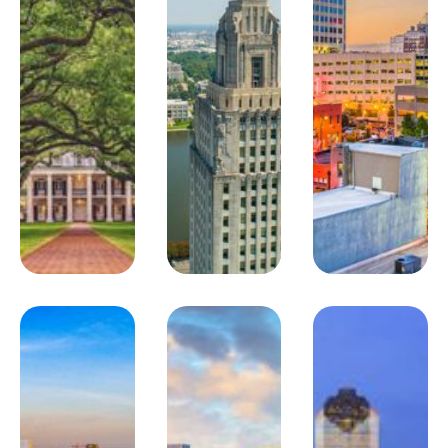
Jour 7
Vicksburg / Memphis
390km
Route pour Memphis, berceau du blues et du rock’n’roll.
Déjeuner (option PC).
Visite de Graceland, la dernière
maison du King. Dîner. Nuit à l’hôtel Fairfield Inn & Suites.
Hébergement
: Fairfield Inn & Suites **
Jour 8
Memphis / Nashville
340km
Visite du Slave Haven Museum retraçant la vie des
Déjeuner (option PC).
esclaves.
Départ pour Nashville et