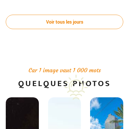
Jour 4
La Nouvelle-Orléans
Voir tous les jours
Journée consacrée à la visite de la ville. Promenade dans
le Vieux Carré. Déjeuner d’un Po’Boy, sandwich composé
de fruits de mer, spécialité de la Louisiane. Découverte du
Dîner-jazz (option PC).
quartier de Garden District en tram.
Nuit à l’hôtel.
Car 1 image vaut 1 000 mots
Hébergement
: Holiday Inn Superdome ***
QUELQUES PHOTOS
Jour 5
La Nouvelle-Orléans / Bâton Rouge
300km
Départ par la route des Plantations et visite de la
plantation de Oak Alley. Déjeuner avant de continuer vers