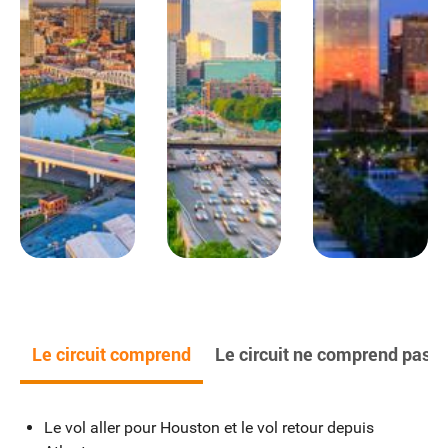
tour panoramique. Dîner country. Nuit à l’hôtel Clarion
Downtown Stadium.
Hébergement
: Clarion Downtown Stadium **
Jour 9
Nashville / Atlanta
460km
Déjeuner (option PC).
Suite du tour de Nashville.
Route
pour Atlanta. Dîner. Nuit à l’hôtel La Quinta Airport North.
Hébergement
: La Quinta Airport North **
Le circuit comprend
Le circuit ne comprend pas
Jour 10
Atlanta
Le vol aller pour Houston et le vol retour depuis