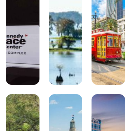
Dîner (option PC).
Bâton Rouge.
Nuit à l’hôtel Holiday Inn
Constitution.
Hébergement
: Holiday Inn Constitution ***
Jour 6
Bâton Rouge / Vicksburg
240km
Découverte de la capitale de la Louisiane et visite du
Capitol Park Museum. Possibilité de visiter le Rural Life
Museum, musée à ciel ouvert (en option). Déjeuner.
Continuation vers Vicksburg dont les peintures murales
Dîner (option PC).
retracent l’histoire de la ville.
Nuit à
l’hôtel Best Western.
Hébergement
: Best Western ***