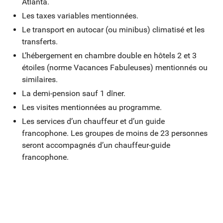
Visite d’Atlanta, du Centennial Park et du Centre National
Atlanta.
Déjeuner (option PC).
des droits civiques.
Visite du musée
Les taxes variables mentionnées.
Road to Tara consacré à Margaret Mitchell, auteure
Le transport en autocar (ou minibus) climatisé et les
d’Autant en emporte le vent. Temps libre. Dîner. Nuit à
transferts.
l’hôtel.
L’hébergement en chambre double en hôtels 2 et 3
étoiles (norme Vacances Fabuleuses) mentionnés ou
Hébergement
: La Quinta Airport North **
similaires.
La demi-pension sauf 1 dîner.
Jour 11
Les visites mentionnées au programme.
Vol retour
Les services d’un chauffeur et d’un guide
francophone. Les groupes de moins de 23 personnes
Transfert à l’aéroport et vol retour. Nuit à bord.
seront accompagnés d’un chauffeur-guide
francophone.
Jour 12
Arrivée
Arrivée à l’aéroport.