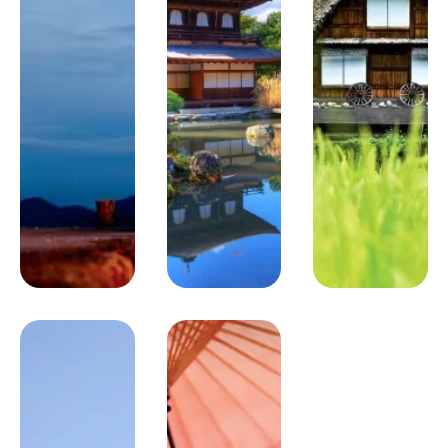
train rapide, le fameux Shinkansen, pour Nagoya, puis
train express pour les Alpes japonaises vers Takayama.
Déjeuner bento à bord. Balade dans la vieille ville : la
maison ancienne Jinya. Dîner. Nuit à l’hôtel Mercure Hida
Takayama.
Jour 6
Takayama/Shirakawa-go/Kanazawa
125 km
Visite du marché Kamisanomachi et du musée Yatai
Kaikan où sont exposés les chars utilisés durant les
festivals traditionnels. Départ pour Shirakawa-go et visite
de ce village de montagne si particulier avec ses grandes
maisons aux toits de chaume à double pente très
accentuée. Déjeuner, route pour Kanazawa. Visite du
jardin Kenrokuen, l’un des plus importants du Japon, puis
balade dans les quartiers des geishas. Dîner de