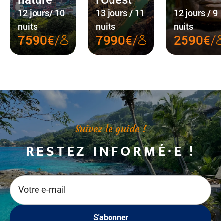
12 jours/ 10
13 jours / 11
12 jours / 9
nuits
nuits
nuits
/
/
/
7590€
7990€
2590€
Suivez le guide !
RESTEZ INFORMÉ·E !