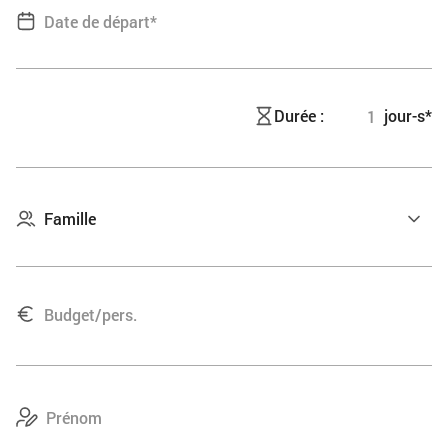
Fushimi-Inari, une étonnante succession de torii rouges.
Route pour Nara, la première capitale du Japon. Déjeuner.
Visite des monuments historiques de l’ancienne Nara : les
temples de Todai-ji, le parc des daims et le sanctuaire
Kasuga aux 2 000 lanternes de pierre. Retour à Kyoto.
Durée :
jour-s*
Dîner. Nuit à l’hôtel.
Jour 12
Kyoto
Découverte de la capitale culturelle avec le Pavillon d’or, le
château Nijo, construit au XVIIe siècle. Cours de
préparation de sushis. Déjeuner de spécialités : sushis.
Visite de l’agréable temple Kiyomizu-dera à flanc de
colline. Fin d’après-midi libre. Dîner. Nuit à l’hôtel.
Jour 13
Kyoto / Osaka / Aéroport de retour