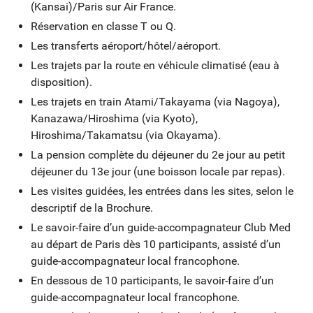
(Kansai)/Paris sur Air France.
musée. Départ en train vers Takamatsu (via Okayama).
Réservation en classe T ou Q.
Déjeuner de spécialités : udon. Visite du jardin Ritsurin,
Les transferts aéroport/hôtel/aéroport.
inchangé depuis l’ère Edo (XVIIe siècle). Dégustation de
Les trajets par la route en véhicule climatisé (eau à
thé dans le jardin. Dîner et nuit à l’hôtel JR Clement.
disposition).
Jour 9
Les trajets en train Atami/Takayama (via Nagoya),
Takamatsu/Naoshima/Uno/Kurashiki
Kanazawa/Hiroshima (via Kyoto),
Hiroshima/Takamatsu (via Okayama).
25 km
La pension complète du déjeuner du 2e jour au petit
déjeuner du 13e jour (une boisson locale par repas).
Embarquement sur le ferry pour l’île de Naoshima dans la
Les visites guidées, les entrées dans les sites, selon le
mer intérieure. Visite de cette île dédiée à l’art moderne où
descriptif de la Brochure.
les œuvres d’art, les bâtiments et la nature respectent une
parfaite harmonie : l’Art House Project et le musée
Le savoir-faire d’un guide-accompagnateur Club Med
Benesse House. Déjeuner. Départ en ferry pour Uno et
au départ de Paris dès 10 participants, assisté d’un
route pour la charmante Kurashiki. Dîner. Nuit au
guide-accompagnateur local francophone.
Kurashiki Royal Art Hotel.
En dessous de 10 participants, le savoir-faire d’un
guide-accompagnateur local francophone.