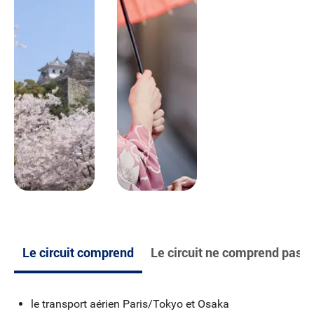
spécialités : teppanyaki. Nuit à l’hôtel Ana Crowne Plaza.
Jour 7
Kanazawa / Hiroshima / Miyajima /
Hiroshima
Départ en train pour Hiroshima (via Kyoto), ville de la
première bombe atomique. Déjeuner de spécialités :
okonomiyaki. Départ en ferry pour l’île de Miyajima, l’un
des plus beaux paysages du Japon, très célèbre pour son
grand torii (porte) rouge posé sur la mer et visite du
sanctuaire shinto Itsukushima. Dîner et nuit à l’hôtel Ana
Crown Plaza Hiroshima.
Le circuit comprend
Le circuit ne comprend pas
Jour 8
Hiroshima/Okayama/Takamatsu
le transport aérien Paris/Tokyo et Osaka
Découverte émouvante du mémorial de la Paix et du