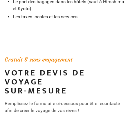
Jour 10
Le port des bagages dans les hôtels (sauf à Hiroshima
Kurashiki / Himeji / Kyoto
et Kyoto).
220 km
Les taxes locales et les services
Visite de la maison Ohashi, demeure de riches marchands
du XVIIIe siècle. Balade dans le ravissant quartier de
Bikan aux canaux romantiques bordés de saules
pleureurs. Route pour Himeji, déjeuner et découverte du
Gratuit & sans engagement
château[triangle], chef-d’œuvre d’architecture médiévale.
Départ pour Kyoto et balade à pied dans le quartier de
VOTRE DEVIS DE
Gion, connu pour ses geishas. Dîner. Nuit au Park Royal
VOYAGE
Hotel The Kyoto.
SUR-MESURE
Jour 11
Kyoto / Nara / Kyoto
Remplissez le formulaire ci-dessous pour être recontacté
80 km
afin de créer le voyage de vos rêves !
Dans les environs de Kyoto, balade dans le sanctuaire de