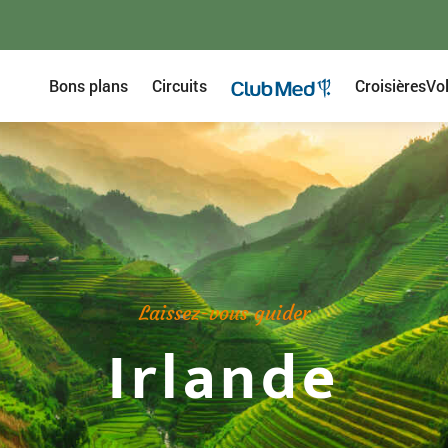
Bons plans
Circuits
Croisières
Vo
Laissez-vous guider
Irlande