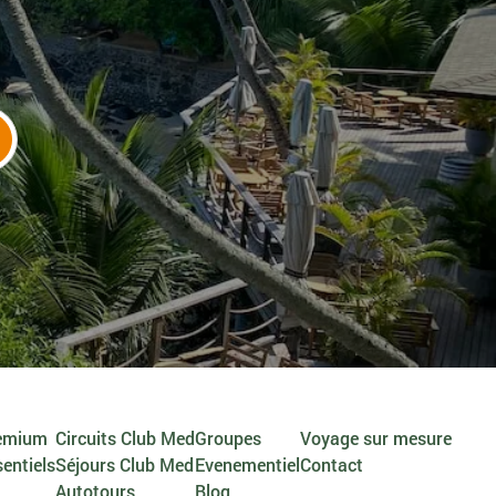
remium
Circuits Club Med
Groupes
Voyage sur mesure
sentiels
Séjours Club Med
Evenementiel
Contact
Autotours
Blog