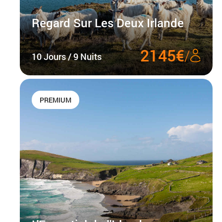
Regard Sur Les Deux Irlande
2145€
/
10 Jours / 9 Nuits
PREMIUM